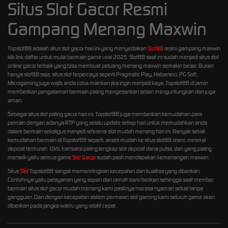
Situs Slot Gacor Resmi
Gampang Menang Maxwin
Topslot88 adalah situs slot gacor hari ini yang menyediakan
Slot88
resmi gampang maxwin
klik link daftar untuk mulai bermain game viral 2025. Slot88 saat ini sudah menjadi situs slot
online gacor terbaik yang bisa membuat peluang menang maxwin semakin besar. Bukan
hanya slot88 saja, situs slot terpercaya seperti Pragmatic Play, Habanero, PG Soft,
Microgaming juga wajib anda coba mainkan jika ingin menjadi kaya. Topslot88 di jamin
memberikan pengalaman bermain paling mengesankan selain menguntungkan dan juga
aman.
Sebagai situs slot paling gacor hari ini, Topslot88 juga memberikan kemudahan para
pemain dengan adanya RTP yang selalu update setiap hari untuk memudahkan anda
dalam bermain sekaligus menjadi referensi slot mudah menang hari ini. Banyak sekali
kemudahan bermain di Topslot88 seperti, akses mudah ke situs slot88 resmi, minimal
deposit termurah 10rb, transaksi paling lengkap slot deposit dana pulsa, dan yang paling
menarik yaitu semua game
Slot Gacor
sudah pasti mendapakan kemenangan maxwin.
Situs
Slot
Topslot88 sangat mememtingkan kecepatan dan kualitas yang diberikan.
Contohnya yaitu pelayanan yang sopan dan ramah kami berikan sehingga saat member
bermain situs slot gacor mudah menang kami pastinya merasa nyaman sekali tanpa
gangguan. Dan dengan kecepatan sistem permaian slot gaming kami seluruh game akan
diberikan pada jangka waktu yang relatif cepat.