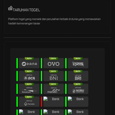
TARUHAN TOGEL
Platform togel yang menarik dari perusahan terbaik di dunia yang menawarkan
hadiah kemenangan besar