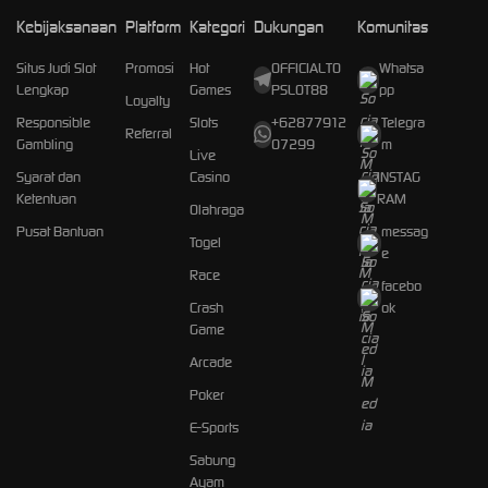
Kebijaksanaan
Platform
Kategori
Dukungan
Komunitas
Situs Judi Slot
Promosi
Hot
OFFICIALTO
Whatsa
Lengkap
Games
PSLOT88
pp
Loyalty
Responsible
Slots
+62877912
Telegra
Referral
Gambling
07299
m
Live
Syarat dan
Casino
INSTAG
Ketentuan
RAM
Olahraga
Pusat Bantuan
messag
Togel
e
Race
facebo
Crash
ok
Game
Arcade
Poker
E-Sports
Sabung
Ayam