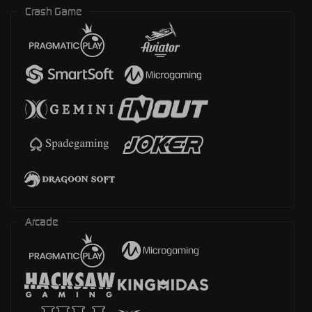
Crash Game
Arcade