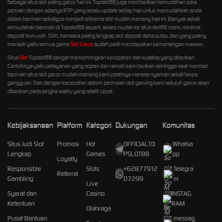
Sebagai situs slot paling gacor hari ini, Topslot88 juga memberikan kemudahan para
pemain dengan adanya RTP yang selalu update setiap hari untuk memudahkan anda
dalam bermain sekaligus menjadi referensi slot mudah menang hari ini. Banyak sekali
kemudahan bermain di Topslot88 seperti, akses mudah ke situs slot88 resmi, minimal
deposit termurah 10rb, transaksi paling lengkap slot deposit dana pulsa, dan yang paling
menarik yaitu semua game
Slot Gacor
sudah pasti mendapakan kemenangan maxwin.
Situs
Slot
Topslot88 sangat mememtingkan kecepatan dan kualitas yang diberikan.
Contohnya yaitu pelayanan yang sopan dan ramah kami berikan sehingga saat member
bermain situs slot gacor mudah menang kami pastinya merasa nyaman sekali tanpa
gangguan. Dan dengan kecepatan sistem permaian slot gaming kami seluruh game akan
diberikan pada jangka waktu yang relatif cepat.
Kebijaksanaan
Platform
Kategori
Dukungan
Komunitas
Situs Judi Slot
Promosi
Hot
OFFICIALTO
Whatsa
Lengkap
Games
PSLOT88
pp
Loyalty
Responsible
Slots
+62877912
Telegra
Referral
Gambling
07299
m
Live
Syarat dan
Casino
INSTAG
Ketentuan
RAM
Olahraga
Pusat Bantuan
messag