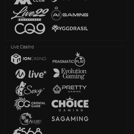
Live Casino