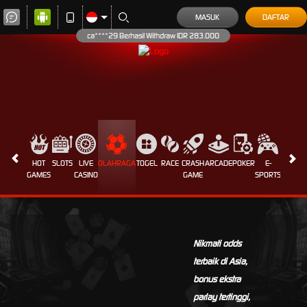
MASUK
DAFTAR
ca****29 Berhasil Withdraw IDR 283.000
HOT
SLOTS
LIVE
OLAHRAGA
TOGEL
RACE
CRASH
ARCADE
POKER
E-
SABUN
GAMES
CASINO
GAME
SPORTS
AYAM
Nikmati odds
terbaik di Asia,
bonus ekstra
parlay tertinggi,