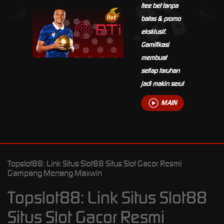
free bet tanpa
batas & promo
eksklusif.
Gamifikasi
membuat
setiap taruhan
jadi makin seru!
MAIN
Topslot88: Link Situs Slot88 Situs Slot Gacor Resmi
Gampang Menang Maxwin
Topslot88: Link Situs Slot88
Situs Slot Gacor Resmi