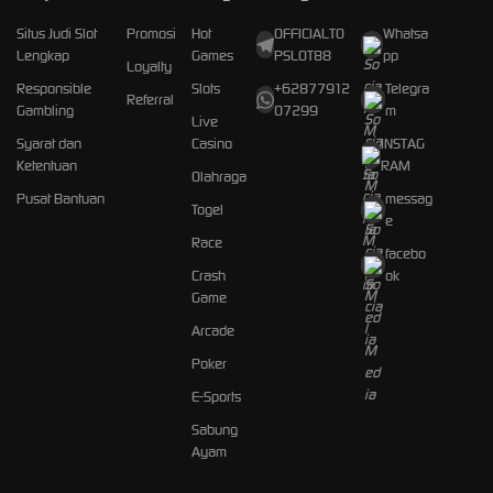
Situs Judi Slot
Promosi
Hot
OFFICIALTO
Whatsa
Lengkap
Games
PSLOT88
pp
Loyalty
Responsible
Slots
+62877912
Telegra
Referral
Gambling
07299
m
Live
Syarat dan
Casino
INSTAG
Ketentuan
RAM
Olahraga
Pusat Bantuan
messag
Togel
e
Race
facebo
Crash
ok
Game
Arcade
Poker
E-Sports
Sabung
Ayam