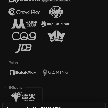
Poker
E-Sports