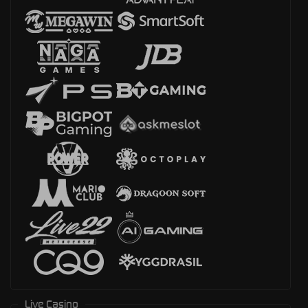
Live Casino