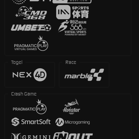
Togel
Race
Crash Game