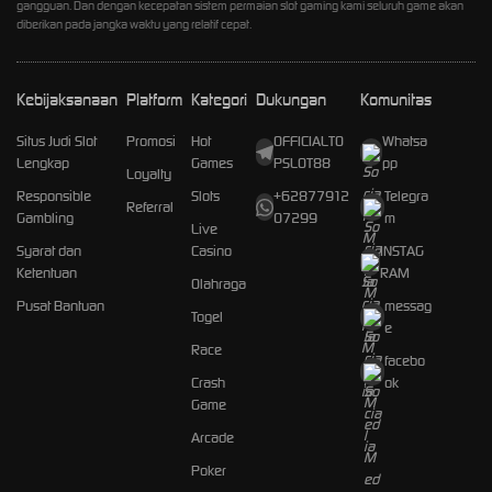
gangguan. Dan dengan kecepatan sistem permaian slot gaming kami seluruh game akan
diberikan pada jangka waktu yang relatif cepat.
Kebijaksanaan
Platform
Kategori
Dukungan
Komunitas
Situs Judi Slot
Promosi
Hot
OFFICIALTO
Whatsa
Lengkap
Games
PSLOT88
pp
Loyalty
Responsible
Slots
+62877912
Telegra
Referral
Gambling
07299
m
Live
Syarat dan
Casino
INSTAG
Ketentuan
RAM
Olahraga
Pusat Bantuan
messag
Togel
e
Race
facebo
Crash
ok
Game
Arcade
Poker