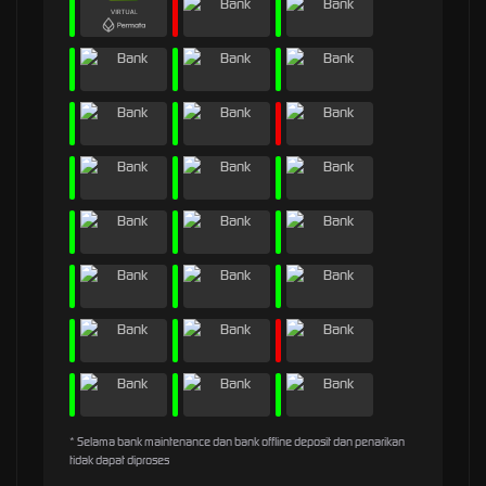
* Selama bank maintenance dan bank offline deposit dan penarikan
tidak dapat diproses