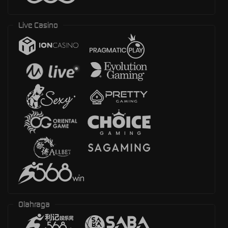
Live Casino
Olahraga