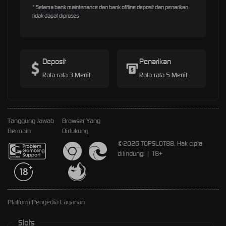
* Selama bank maintenance dan bank offline deposit dan penarikan
tidak dapat diproses
Deposit
Penarikan
Rata-rata 3 Menit
Rata-rata 5 Menit
Tanggung Jawab
Browser Yang
Bermain
Didukung
©2026 TOPSLOT88. Hak cipta
dilindungi | 18+
Platform Penyedia Layanan
Slots