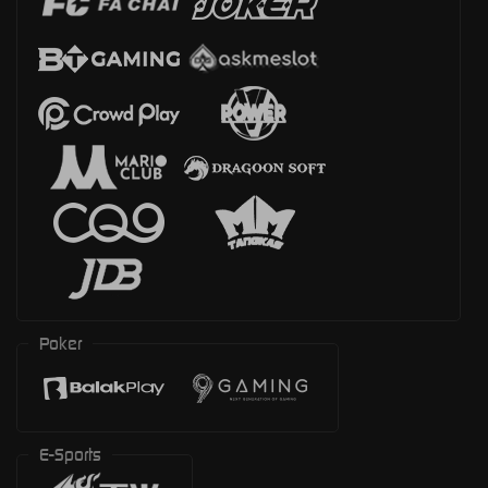
Poker
E-Sports