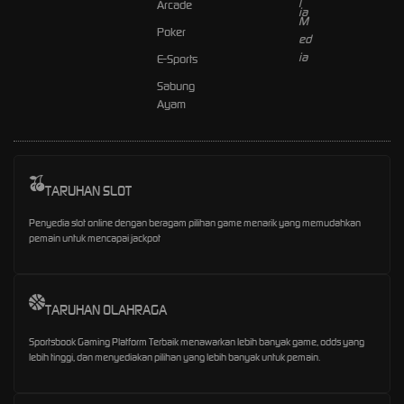
Arcade
Poker
E-Sports
Sabung
Ayam
TARUHAN SLOT
Penyedia slot online dengan beragam pilihan game menarik yang memudahkan
pemain untuk mencapai jackpot
TARUHAN OLAHRAGA
Sportsbook Gaming Platform Terbaik menawarkan lebih banyak game, odds yang
lebih tinggi, dan menyediakan pilihan yang lebih banyak untuk pemain.