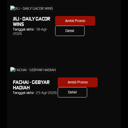
JILI - DAILY GACOR
Ambil Promo
WINS
Tanggal akhir:
18-Agt-
Detail
2026
FACHAI - GEBYAR
Ambil Promo
HADIAH
Detail
Tanggal akhir:
25-Agt-2026