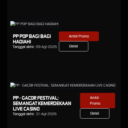
PP POP BAGI BAGI
Ambil Promo
HADIAH!
Detail
Tanggal akhir:
09-Agt-2026
PP - GACOR FESTIVAL:
Ambil
SEMANGAT KEMERDEKAAN
Promo
LIVE CASINO
Detail
Tanggal akhir:
31-Agt-2026