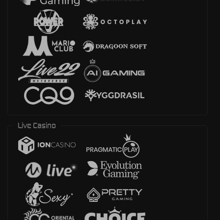
Live Casino