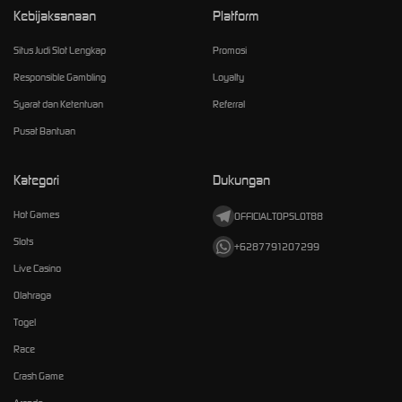
Kebijaksanaan
Platform
Situs Judi Slot Lengkap
Promosi
Responsible Gambling
Loyalty
Syarat dan Ketentuan
Referral
Pusat Bantuan
Kategori
Dukungan
Hot Games
OFFICIALTOPSLOT88
Slots
+6287791207299
Live Casino
Olahraga
Togel
Race
Crash Game